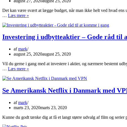
august 27, 2020
august 25, 2020
Det kan være svært at lægge budget, når man ikke helt ved hvad ens u
Overskuelig
…
Læs mere »
budgettering
med
samlelån
Investering i udbytteaktier – Gode råd til
af
mark
august 25, 2020
august 25, 2020
Vil du gerne i gang med at investere i aktier, og nærmere bestemt udb
Investering
…
Læs mere »
i
udbytteaktier
–
Gode
Se Amerikansk Netflix i Danmark med V
råd
til
af
mark
at
marts 23, 2020
marts 23, 2020
komme
i
Kunne du godt tænke dig at få et langt større udvalg af film og serier
gang