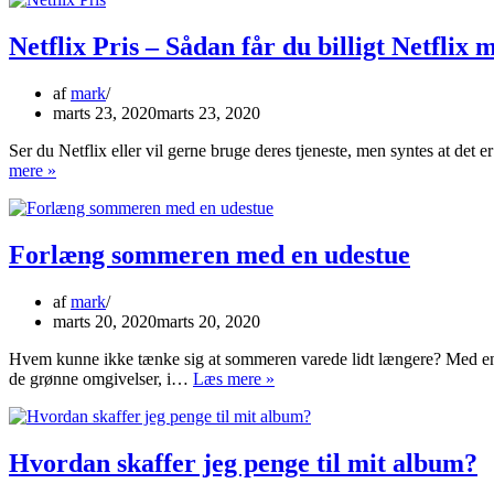
Netflix Pris – Sådan får du billigt Netfli
af
mark
marts 23, 2020
marts 23, 2020
Ser du Netflix eller vil gerne bruge deres tjeneste, men syntes at det 
Netflix
mere »
Pris
–
Sådan
får
Forlæng sommeren med en udestue
du
billigt
af
mark
Netflix
marts 20, 2020
marts 20, 2020
med
VPN
Hvem kunne ikke tænke sig at sommeren varede lidt længere? Med en 
Forlæng
de grønne omgivelser, i…
Læs mere »
sommeren
med
en
udestue
Hvordan skaffer jeg penge til mit album?