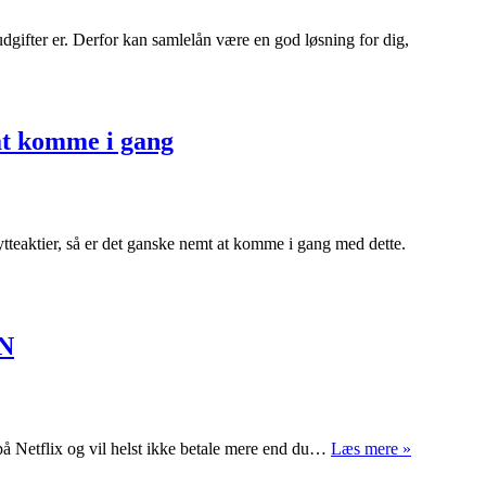
dgifter er. Derfor kan samlelån være en god løsning for dig,
 at komme i gang
ytteaktier, så er det ganske nemt at komme i gang med dette.
PN
Se
 på Netflix og vil helst ikke betale mere end du…
Læs mere »
Amerikans