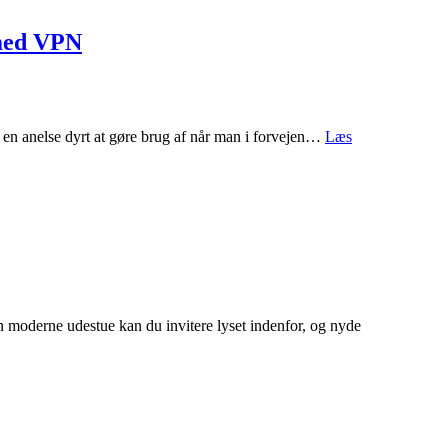
Netflix
i
Danmark
x med VPN
med
VPN
er en anelse dyrt at gøre brug af når man i forvejen…
Læs
moderne udestue kan du invitere lyset indenfor, og nyde