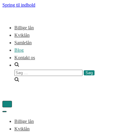
Spring til indhold
Billige lån
Kviklån
Samlelån
Blog
Kontakt os
Søg
efter:
Tænd/sluk
for
Tænd/sluk
navigation
for
Billige lån
navigation
Kviklån