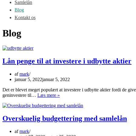
Samlelån
Blog
Kontakt os
Blog
Lån penge til at investere i udbytte aktier
af
mark
januar 5, 2022
januar 5, 2022
Det er blevet meget populært at investere i udbytte aktier fordi de g
Lån
geninvestere til…
Læs mere »
penge
til
at
investere
Overskuelig budgettering med samlelån
i
udbytte
af
mark
aktier