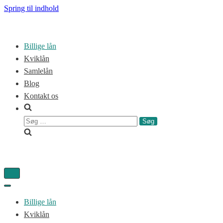
Spring til indhold
Billige lån
Kviklån
Samlelån
Blog
Kontakt os
Søg
efter:
Tænd/sluk
for
Tænd/sluk
navigation
for
Billige lån
navigation
Kviklån