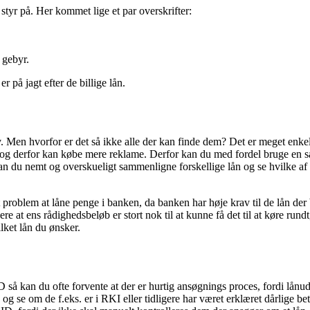
 styr på. Her kommet lige et par overskrifter:
 gebyr.
 på jagt efter de billige lån.
lv. Men hvorfor er det så ikke alle der kan finde dem? Det er meget enke
ge og derfor kan købe mere reklame. Derfor kan du med fordel bruge en
kan du nemt og overskueligt sammenligne forskellige lån og se hvilke a
 problem at låne penge i banken, da banken har høje krav til de lån der 
re at ens rådighedsbeløb er stort nok til at kunne få det til at køre rundt
ilket lån du ønsker.
 så kan du ofte forvente at der er hurtig ansøgnings proces, fordi lånu
og se om de f.eks. er i RKI eller tidligere har været erklæret dårlige bet