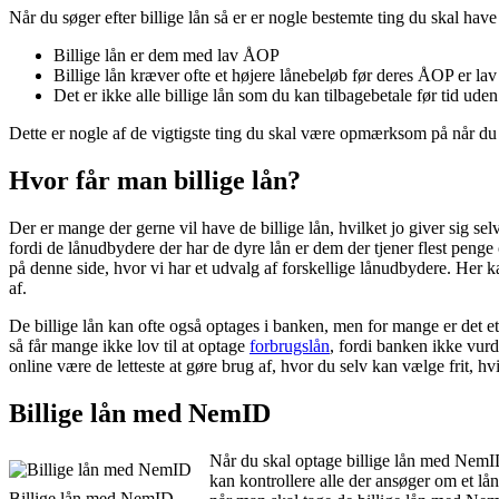
Når du søger efter billige lån så er er nogle bestemte ting du skal have
Billige lån er dem med lav ÅOP
Billige lån kræver ofte et højere lånebeløb før deres ÅOP er lav
Det er ikke alle billige lån som du kan tilbagebetale før tid uden
Dette er nogle af de vigtigste ting du skal være opmærksom på når du er
Hvor får man billige lån?
Der er mange der gerne vil have de billige lån, hvilket jo giver sig se
fordi de lånudbydere der har de dyre lån er dem der tjener flest pen
på denne side, hvor vi har et udvalg af forskellige lånudbydere. Her 
af.
De billige lån kan ofte også optages i banken, men for mange er det et
så får mange ikke lov til at optage
forbrugslån
, fordi banken ikke vurde
online være de letteste at gøre brug af, hvor du selv kan vælge frit, hv
Billige lån med NemID
Når du skal optage billige lån med NemID
kan kontrollere alle der ansøger om et lån 
Billige lån med NemID